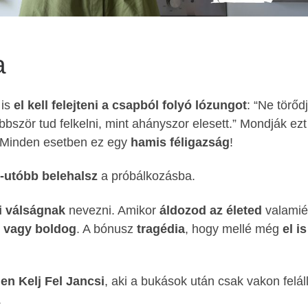
a
 is
el kell felejteni a csapból folyó lózungot
: “Ne törőd
öbbször tud felkelni, mint ahányszor elesett.” Mondják ezt
. Minden esetben ez egy
hamis féligazság
!
-utóbb belehalsz
a próbálkozásba.
i válságnak
nevezni. Amikor
áldozod az életed
valamiér
 vagy boldog
. A bónusz
tragédia
, hogy mellé még
el is
den Kelj Fel Jancsi
, aki a bukások után csak vakon feláll
.