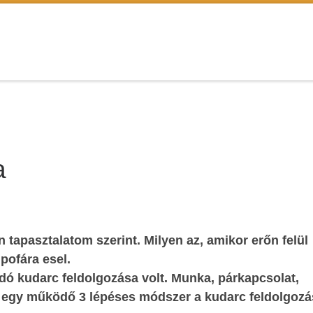
a
 tapasztalatom szerint. Milyen az, amikor erőn felül
pofára esel.
ndó kudarc feldolgozása volt. Munka, párkapcsolat,
an egy működő 3 lépéses módszer a kudarc feldolgozá