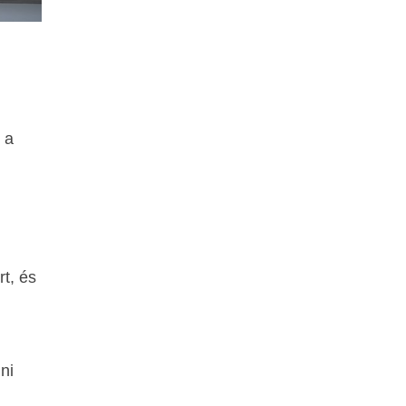
j a
t, és
ni