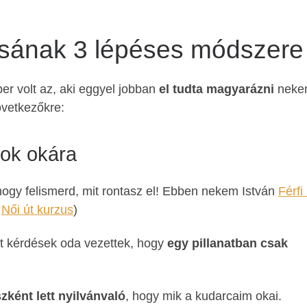
ásának 3 lépéses módszere
 volt az, aki eggyel jobban
el tudta magyarázni
nek
övetkezőkre:
cok okára
hogy felismerd, mit rontasz el! Ebben nekem István
Férfi 
:
Női út kurzus
)
ett kérdések oda vezettek, hogy
egy pillanatban csak
szként lett nyilvánvaló
, hogy mik a kudarcaim okai.