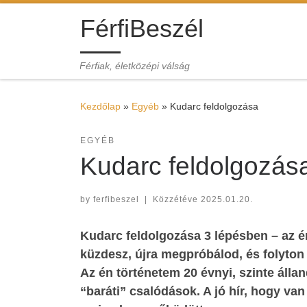
Skip to content
FérfiBeszél
Férfiak, életközépi válság
Kezdőlap
»
Egyéb
»
Kudarc feldolgozása
EGYÉB
Kudarc feldolgozás
by
ferfibeszel
|
Közzétéve
2025.01.20.
Kudarc feldolgozása 3 lépésben – az én
küzdesz, újra megpróbálod, és folyton 
Az én történetem 20 évnyi, szinte álla
“baráti” csalódások. A jó hír, hogy v