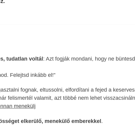
z.
, tudatlan voltál
: Azt fogják mondani, hogy ne büntesd
d. Felejtsd inkább el!”
gasztalni fognak, eltussolni, elfordítani a fejed a keserve
ár felismertél valamit, azt többé nem lehet visszacsináln
 onnan menekülj
össéget elkerülő, menekülő emberekkel
.