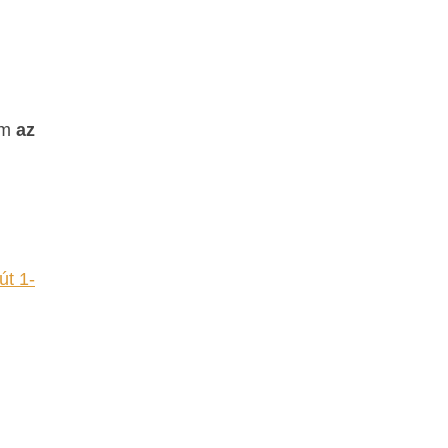
em
az
út 1-