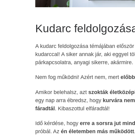
Kudarc feldolgozás
A kudarc feldolgozása témájában először
kudarccal! A siker annak jár, aki eggyel t
párkapcsolatra, anyagi sikerre, akármire
Nem fog működni! Azért nem, mert
előbb
Amikor belehalsz, azt
szokták életközép
egy nap arra ébredsz, hogy
kurvára nem
fáradtál
. Kibaszottul elfáradtál!
Idő kérdése, hogy
erre a sorsra jut min
próbál. Az
én életemben más működött