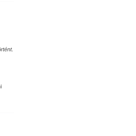
rtént.
i