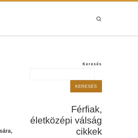
Search
Keresés
KERESÉS
Férfiak,
életközépi válság
cikkek
sára,