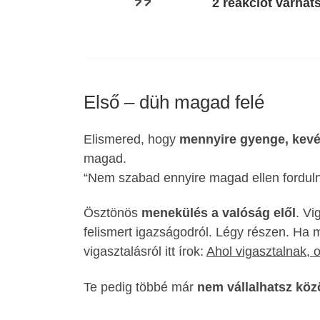
2 reakciót várhats
Első – düh magad felé
Elismered, hogy
mennyire gyenge, kevés
magad.
“Nem szabad ennyire magad ellen fordulno
Ösztönös
menekülés a valóság elől
. Vi
felismert igazságodról. Légy részen. Ha m
vigasztalásról itt írok:
Ahol vigasztalnak,
Te pedig többé már
nem vállalhatsz köz