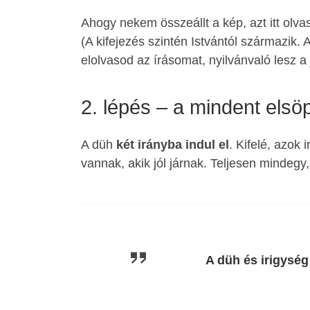
Ahogy nekem összeállt a kép, azt itt olv
(A kifejezés szintén Istvántól származik. 
elolvasod az írásomat, nyilvánvaló lesz a 
2. lépés – a mindent elsö
A düh
két irányba indul el
. Kifelé, azok 
vannak, akik jól járnak. Teljesen mindeg
A düh és irigység