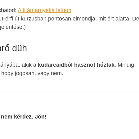
ashatod:
A titán árnyéka lettem
A Férfi út kurzusban pontosan elmondja, mit ért alatta. D
jelentése.)
prő düh
irányába, akik a
kudarcaidból hasznot húztak
. Mindig
y, hogy jogosan, vagy nem.
 nem kérdez. Jön!