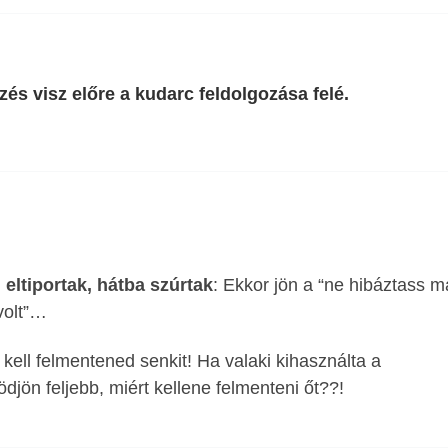
s visz előre a kudarc feldolgozása felé.
eltiportak, hátba szúrtak
: Ekkor jön a “ne hibáztass m
volt”…
kell felmentened senkit! Ha valaki kihasználta a
ön feljebb, miért kellene felmenteni őt??!