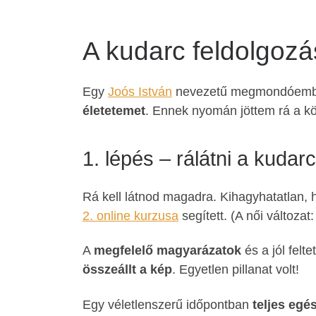
A kudarc feldolgoz
Egy
Joós István
nevezetű megmondóember
életetemet
. Ennek nyomán jöttem rá a k
1. lépés – rálátni a kudar
Rá kell látnod magadra. Kihagyhatatlan, 
2. online kurzusa
segített. (A női változat
A
megfelelő magyarázatok
és a jól felt
összeállt a kép
. Egyetlen pillanat volt!
Egy véletlenszerű időpontban
teljes egé