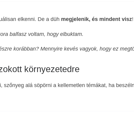
tuálisan elkenni. De a düh
megjelenik, és mindent visz
!
ra balfasz voltam, hogy elbuktam.
 észre korábban? Mennyire kevés vagyok, hogy ez megtö
zokott környezetedre
, szőnyeg alá söpörni a kellemetlen témákat, ha beszéln